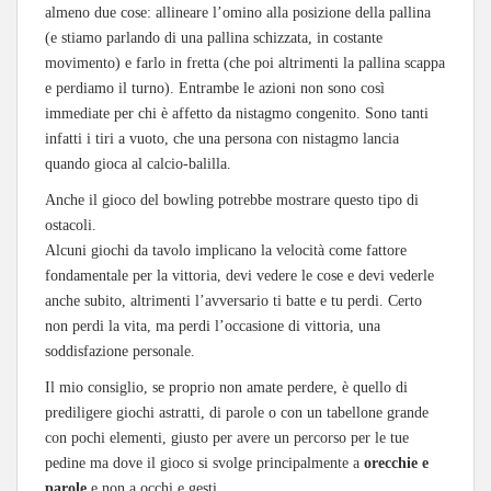
almeno due cose: allineare l’omino alla posizione della pallina
(e stiamo parlando di una pallina schizzata, in costante
movimento) e farlo in fretta (che poi altrimenti la pallina scappa
e perdiamo il turno). Entrambe le azioni non sono così
immediate per chi è affetto da nistagmo congenito. Sono tanti
infatti i tiri a vuoto, che una persona con nistagmo lancia
quando gioca al calcio-balilla.
Anche il gioco del bowling potrebbe mostrare questo tipo di
ostacoli.
Alcuni giochi da tavolo implicano la velocità come fattore
fondamentale per la vittoria, devi vedere le cose e devi vederle
anche subito, altrimenti l’avversario ti batte e tu perdi. Certo
non perdi la vita, ma perdi l’occasione di vittoria, una
soddisfazione personale.
Il mio consiglio, se proprio non amate perdere, è quello di
prediligere giochi astratti, di parole o con un tabellone grande
con pochi elementi, giusto per avere un percorso per le tue
pedine ma dove il gioco si svolge principalmente a
orecchie e
parole
e non a occhi e gesti.