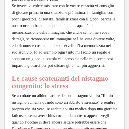
Se invece vi volete misurare con le vostre capacità vi consiglio
di giocare prima in una situazione più intima, in famiglia, con
pochi giocatori, di testare, familiarizzare con il gioco, perché il
nostro occhio ha comunque una buona capacità di
memorizzazione delle immagini, che anche se non ne vede i
dettagli, sa riconoscere un’immagine se l’ha vista diverse volte,
e la riconosce così come il suo cervello l’ha memorizzata nel
suo archivio. Io ad esempio ogni tanto mi faccio un regalo e
acquisto un gioco in scatola che penso sia nelle mie corde così
imparo a giocarci per poi sfidare gli amici più agguerriti.
Le cause scatenanti del nistagmo
congenito: lo stress
Se ascoltate un albino parlare del suo nistagmo vi dirà “Il mio
nistagmo aumenta quando sono arrabbiato e stressato” e sembra
proprio che sia vero, se andate a visita medica dopo una giornata
faticosa o senza aver chiuso occhio la notte, o appena svegli
quando l’occhio si deve ancora settare potrebbe essere che
l’oculista e l’ortottista rilevino un nistagmo più accentuato,