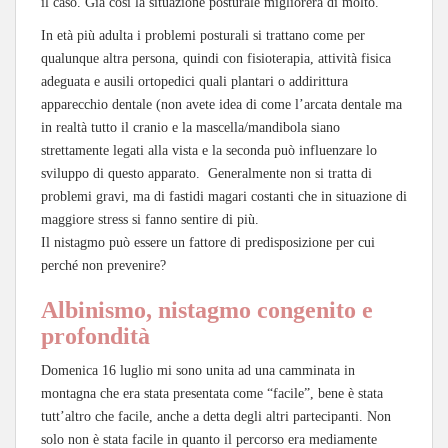
il caso. Già così la situazione posturale migliorerà di molto.
In età più adulta i problemi posturali si trattano come per
qualunque altra persona, quindi con fisioterapia, attività fisica
adeguata e ausili ortopedici quali plantari o addirittura
apparecchio dentale (non avete idea di come l’arcata dentale ma
in realtà tutto il cranio e la mascella/mandibola siano
strettamente legati alla vista e la seconda può influenzare lo
sviluppo di questo apparato. Generalmente non si tratta di
problemi gravi, ma di fastidi magari costanti che in situazione di
maggiore stress si fanno sentire di più.
Il nistagmo può essere un fattore di predisposizione per cui
perché non prevenire?
Albinismo, nistagmo congenito e
profondità
Domenica 16 luglio mi sono unita ad una camminata in
montagna che era stata presentata come “facile”, bene è stata
tutt’altro che facile, anche a detta degli altri partecipanti. Non
solo non è stata facile in quanto il percorso era mediamente