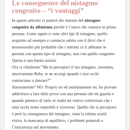
Le conseguenze del nistagmo
congenito – “i vantaggi”
In questo articolo vi parlerò dei sintomi del
nistagmo
congenito da albinismo
perché è l’unico che conosco in prima
persona. Come sapete ci sono altri tipi di nistagmo, quello
acquisito ad esempio e comincio subito con il dirvi che è
mooooooolto più probabile che i sintomi ce li abbiamo le
persone con questo tipo di nistagmo, non con quello congenito.
Questa è una buona notizia.
Ora vi chiederete:”Ma tu percepisci il tuo nistagmo, insomma,
sinceramente Roby, te ne accorgi quando i tuoi occhi
cominciano a danzare?”
Sinceramente? NO. Proprio no ed assolutamente no, ho provato
addirittura a fare delle prove con una persona che mi guarda e
quando pensavo di farlo in realtà mi veniva confermato che i
miei occhi erano immobili e viceversa. Quello che si percepisce
è però la conseguenza del nistagmo, ossia la ridotta acuità
visiva, la mancanza di equilibrio, i problemi posturali e
l’insicurezza nel movimento.