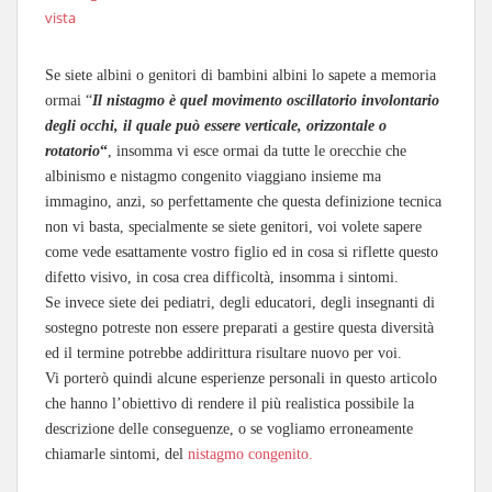
vista
Se siete albini o genitori di bambini albini lo sapete a memoria
ormai “
Il nistagmo è quel movimento oscillatorio involontario
degli occhi, il quale può essere verticale, orizzontale o
rotatorio
“
, insomma vi esce ormai da tutte le orecchie che
albinismo e nistagmo congenito viaggiano insieme ma
immagino, anzi, so perfettamente che questa definizione tecnica
non vi basta, specialmente se siete genitori, voi volete sapere
come vede esattamente vostro figlio ed in cosa si riflette questo
difetto visivo, in cosa crea difficoltà, insomma i sintomi.
Se invece siete dei pediatri, degli educatori, degli insegnanti di
sostegno potreste non essere preparati a gestire questa diversità
ed il termine potrebbe addirittura risultare nuovo per voi.
Vi porterò quindi alcune esperienze personali in questo articolo
che hanno l’obiettivo di rendere il più realistica possibile la
descrizione delle conseguenze, o se vogliamo erroneamente
chiamarle sintomi, del
nistagmo congenito.