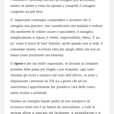
mentre se andate a visita da riposati e tranquilli il nistagmo
congenito sia più lieve.
E’ importante comunque comprendere e accettare che il
nistagmo non guarisce, non consideratelo una malattia e vedrete
che smetterete di volerlo curare e nascondere, il nistagmo
semplicemente si riposa, è ribelle, imprevedibile, libero. È un
po’ come il fuoco di Sant’Antonio, anche quando non si vede, è
comunque latente, eccezione fatta per quegli albini che non ne
hanno (sono pochissimi ma esistono).
Il
riposo
è per noi molto importante, se lavorate al computer
prendete delle pause più lunghe e più frequenti, ogni tanto
chiudete gli occhi e isolatevi dal resto dell’ufficio, se avete a
disposizione i permessi da 104 sia a giorni che ad ore
usufruitene e approfittatene per prendervi cura della vostra
salute oculare e posturale.
Sembra un consiglio banale quello di non sottoporvi ad
eccessivo stress non è un fattore da sottovalutare, a volte le
persone albine si stancano più facilmente, si infastidiscono o si