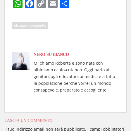
W
Fa
C
E
C
ha
ce
op
m
on
ts
bo
y
ail
di
nistagmo congenito
A
ok
Li
vi
pp
nk
di
NERO SU BIANCO
Mi chiamo Roberta e sono nata con
albinismo oculo-cutaneo. Oggi parlo ai
genitori, agli educatori, ai medici e a tutta
la popolazione perchè vorrei un mondo
consapevole, preparato e accogliente.
LASCIA UN COMMENTO
Il tuo indirizzo email non sarà pubblicato.
I campi obbligatori