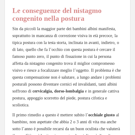
Le conseguenze del nistagmo
congenito nella postura
Sin da piccoli la maggior parte dei bambini albini manifesta,
soprattutto in mancanza di correzione visiva in età precoce, la
tipica postura con la testa storta, inclinata in avanti, indietro, o
di lato, quello che fa l’occhio con questa postura è cercare il
famoso punto zero, il punto di fissazione in cui la persona
affetta da nistagmo congenito trova il miglior compromesso
visivo e riesce a focalizzare meglio l’oggetto. Il problema è che
questa compensazione non è salutare, a lungo andare i problemi
posturali possono diventare cornici ed invalidanti, tanti albini
soffrono di
cervicalgia, dorso-lombalgia
e in generale cattiva
postura, appoggio scorretto del piede, postura cifotica e
scoliotica.
Il primo rimedio a questo è mettere subito l’
occhiale giusto
al
bambino, non aspettate che abbia 2 o 3 anni di vita ma anche
sotto l’anno è possibile recarsi da un buon oculista che valuterà