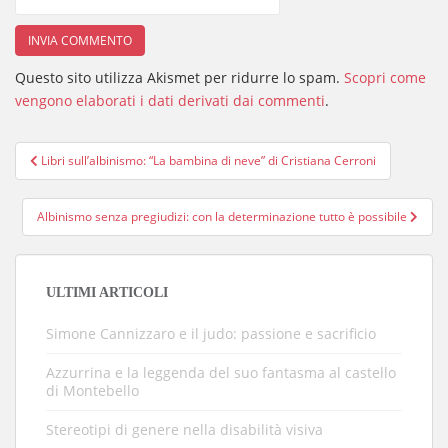
Questo sito utilizza Akismet per ridurre lo spam.
Scopri come
vengono elaborati i dati derivati dai commenti
.
Navigazione
Libri sull’albinismo: “La bambina di neve” di Cristiana Cerroni
articoli
Albinismo senza pregiudizi: con la determinazione tutto è possibile
ULTIMI ARTICOLI
Simone Cannizzaro e il judo: passione e sacrificio
Azzurrina e la leggenda del suo fantasma al castello
di Montebello
Stereotipi di genere nella disabilità visiva