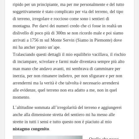
ripido per un principiante, ma per me personalmente e del tutto
soggettivamente è stato complicato per via del terreno, del tipo
di terreno, irregolare e roccioso come sono i sentieri di
montagna. Per darvi dei numeri credo che ci fosse in realtà un
dislivello di poco più di 300m se non ricordo male e poi siamo
arrivati a 1756 m sul Monte Servin (Siamo in Piemonte) dove
mi ha ancher punto un’ape.
Tralasciando questi dettagli il mio equilibrio vacillava, il rischio
di inciampare, scivolare e farmi male diventava sempre più alto
man mano che andavo avanti, mi sembrava di camminare per
inerzia, per non rimanere indietro, per non sfigurare e per non
arrendermi ma la verità è che talvolta è necessario arrendersi
alle evidenze, quel terreno non era adatto a me, non in quel
momento.
L’altitudine sommata all’irregolarità del terreno e aggiungerei
anche alla dimensione stretta del sentiero mi ha messo alle
strette in tutti i sensi e tutto questo non è piaciuto al mio
nistagmo congenito
.