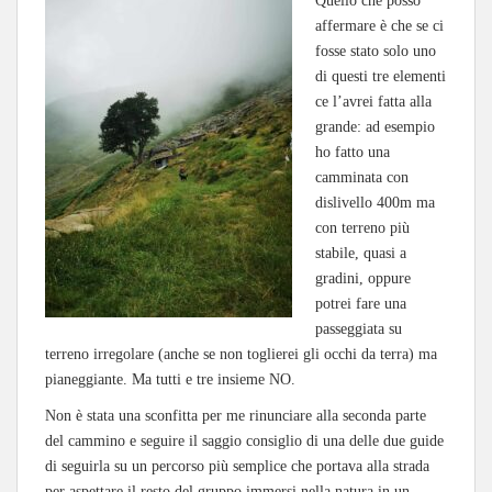
Quello che posso
affermare è che se ci
fosse stato solo uno
di questi tre elementi
ce l’avrei fatta alla
grande: ad esempio
ho fatto una
camminata con
dislivello 400m ma
con terreno più
stabile, quasi a
gradini, oppure
potrei fare una
passeggiata su
terreno irregolare (anche se non toglierei gli occhi da terra) ma
pianeggiante. Ma tutti e tre insieme NO.
Non è stata una sconfitta per me rinunciare alla seconda parte
del cammino e seguire il saggio consiglio di una delle due guide
di seguirla su un percorso più semplice che portava alla strada
per aspettare il resto del gruppo immersi nella natura in un