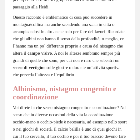
paesaggio alla Heidi.
Questo racconto è emblematico di cosa può succedere in
montagna/collina ma anche scendendo una scala in città o
arrampicandosi in alto anche solo per fare dei lavori. Ricordate
che gli albini non hanno il senso della profondità, o meglio, ce
l’hanno ma un po’ differente proprio a causa del nistagmo che
altera il
campo visivo
. A noi le altezze sembrano sempre più
grandi di quelle che sono, per cui non è raro che subentri un
senso di vertigine
sulle giostre o durante un’attività sportiva
che preveda l’altezza e l’equilibrio.
Albinismo, nistagmo congenito e
coordinazione
Voi direte in che senso nistagmo congenito e coordinazione? Nel
senso che in diverse occasioni della vita la coordinazione
occhio-mano o occhio-piede è necessaria, ad esempio nello sport
o nei giochi di società, il calcio balilla è uno di quei giochi in
cui il tuo cervello, il tuo occhio e poi il tuo braccio devono fare