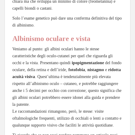
chiara ma che sviluppa un minimo di colore (feomelanina) e
capelli biondi o castani.
Solo l’esame genetico può dare una conferma definitiva del tipo
di albinismo.
Albinismo oculare e vista
Veniamo al punto: gli albini oculari hanno le stesse
caratteristiche degli oculo-cutanei per quel che riguarda gli
occhi e la vista. Presentano quindi
ipopigmentazione
del fondo
oculare, della retina e dell’iride,
fotofobia
,
nistagmo
e
ridotta
acuità visiva
. Quest’ultima è tendenzialmente più elevata
rispetto all’albinismo oculo – cutaneo, e potrebbe raggiungere
anche i 5 decimi per occhio con correzione; questo significa che
gli albini oculari potrebbero essere idonei alla guida e prendere
la patente.
Le raccomandazioni rimangono, però, le stesse: visite
oftalmologiche frequenti, utilizzo di occhiali o lenti a contatto e
qualunque supporto visivo che faciliti le attività quotidiane.