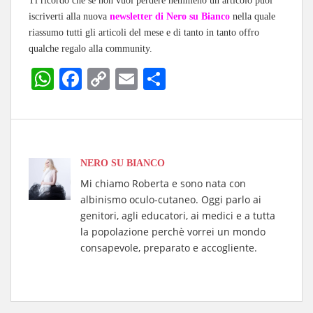
Ti ricordo che se non vuoi perdere nemmeno un articolo puoi
iscriverti alla nuova
newsletter di Nero su Bianco
nella quale
riassumo tutti gli articoli del mese e di tanto in tanto offro
qualche regalo alla community.
W
Fa
C
E
C
ha
ce
op
m
on
ts
bo
y
ail
di
A
ok
Li
vi
pp
nk
di
NERO SU BIANCO
Mi chiamo Roberta e sono nata con
albinismo oculo-cutaneo. Oggi parlo ai
genitori, agli educatori, ai medici e a tutta
la popolazione perchè vorrei un mondo
consapevole, preparato e accogliente.