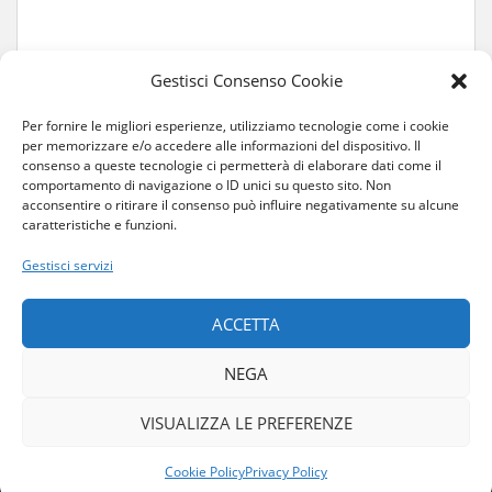
Gestisci Consenso Cookie
Per fornire le migliori esperienze, utilizziamo tecnologie come i cookie
per memorizzare e/o accedere alle informazioni del dispositivo. Il
consenso a queste tecnologie ci permetterà di elaborare dati come il
comportamento di navigazione o ID unici su questo sito. Non
acconsentire o ritirare il consenso può influire negativamente su alcune
caratteristiche e funzioni.
Gestisci servizi
HOME
CHI SONO
COLLABORAZIONI
CONTATTI
ACCETTA
COS’È L’ALBINISMO
NEGA
PRIVACY E COOKIE
PRIVACY POLICY
COOKIE POLICY (UE)
VISUALIZZA LE PREFERENZE
© 2021 - 2023 nerosubiancor.com | Tutti i diritti riservati
Privacy Policy
-
Cookie Policy
Cookie Policy
Privacy Policy
Tema per
Colorlib
Disegnato da
WordPress