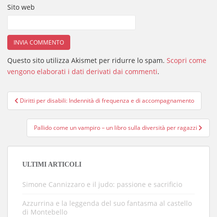
Sito web
Questo sito utilizza Akismet per ridurre lo spam.
Scopri come
vengono elaborati i dati derivati dai commenti
.
Navigazione
Diritti per disabili: Indennità di frequenza e di accompagnamento
articoli
Pallido come un vampiro – un libro sulla diversità per ragazzi
ULTIMI ARTICOLI
Simone Cannizzaro e il judo: passione e sacrificio
Azzurrina e la leggenda del suo fantasma al castello
di Montebello