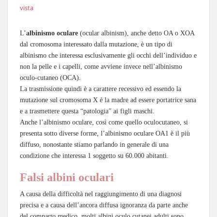
vista
L’
albinismo oculare
(ocular albinism), anche detto OA o XOA
dal cromosoma interessato dalla mutazione, è un tipo di
albinismo che interessa esclusivamente gli occhi dell’individuo e
non la pelle e i capelli, come avviene invece nell’albinismo
oculo-cutaneo (OCA).
La trasmissione quindi è a carattere recessivo ed essendo la
mutazione sul cromosoma X è la madre ad essere portatrice sana
e a trasmettere questa “patologia” ai figli maschi.
Anche l’albinismo oculare, così come quello oculocutaneo, si
presenta sotto diverse forme, l’albinismo oculare OA1 è il più
diffuso, nonostante stiamo parlando in generale di una
condizione che interessa 1 soggetto su 60.000 abitanti.
Falsi albini oculari
A causa della difficoltà nel raggiungimento di una diagnosi
precisa e a causa dell’ancora diffusa ignoranza da parte anche
del comparto medico, molti albini oculo cutanei adulti sono