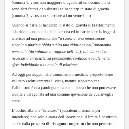
(comma 1, visus non maggiore o uguale ad un decimo ma ci
sono altri fattori da valutare) ed handicap in stato di gravità
(comma 3, visus non superiore ad un ventesimo).
Quando si parla di handicap in stato di gravità si fa riferimento
alla ridotta autonomia della persona ed in particolare la legge si
riferisce ad una persona che “
a causa di una minorazione
singola o plurima abbia subito una riduzione dell’autonomia
personale (da valutare in ragione dell’età), tale da rendere
necessaria un’assistenza permanente, continua e totale nella
sfera individuale o in quella di relazione
“.
Ad oggi purtroppo nelle Commissioni mediche preposte viene
valutato esclusivamente il visus, mentre sappiamo che
l’albinismo è una patologia rara e complessa che non può essere
ridotta e paragonata ad una comune ipovisione da qualsivoglia
causa.
L’occhio albino è “difettoso” (passatemi il termine per
intenderci) non solo a causa dell’ipovisione, il limite è costituito
anche dalla presenza di
nistagmo congenito
che non permette