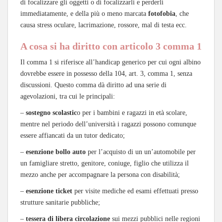
di focalizzare gli oggetti o di focalizzarli e perderli
immediatamente, e della più o meno marcata
fotofobia
, che
causa stress oculare, lacrimazione, rossore, mal di testa ecc.
A cosa si ha diritto con articolo 3 comma 1
Il comma 1 si riferisce all’handicap generico per cui ogni albino
dovrebbe essere in possesso della 104, art. 3, comma 1, senza
discussioni. Questo comma dà diritto ad una serie di
agevolazioni, tra cui le principali:
–
sostegno scolastic
o per i bambini e ragazzi in età scolare,
mentre nel periodo dell’università i ragazzi possono comunque
essere affiancati da un tutor dedicato;
–
esenzione bollo auto
per l’acquisto di un un’automobile per
un famigliare stretto, genitore, coniuge, figlio che utilizza il
mezzo anche per accompagnare la persona con disabilità;
–
esenzione ticket
per visite mediche ed esami effettuati presso
strutture sanitarie pubbliche;
–
tessera di libera circolazione
sui mezzi pubblici nelle regioni