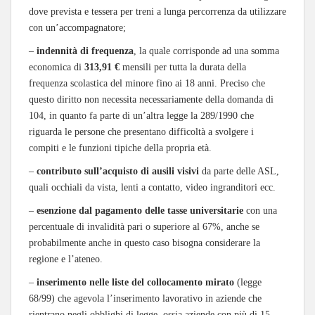
dove prevista e tessera per treni a lunga percorrenza da utilizzare
con un’accompagnatore;
–
indennità di frequenza
, la quale corrisponde ad una somma
economica di
313,91 €
mensili per tutta la durata della
frequenza scolastica del minore fino ai 18 anni. Preciso che
questo diritto non necessita necessariamente della domanda di
104, in quanto fa parte di un’altra legge la 289/1990 che
riguarda le persone che presentano difficoltà a svolgere i
compiti e le funzioni tipiche della propria età.
–
contributo sull’acquisto di ausili visivi
da parte delle ASL,
quali occhiali da vista, lenti a contatto, video ingranditori ecc.
–
esenzione dal pagamento delle tasse universitarie
con una
percentuale di invalidità pari o superiore al 67%, anche se
probabilmente anche in questo caso bisogna considerare la
regione e l’ateneo.
–
inserimento nelle liste del collocamento mirato
(legge
68/99) che agevola l’inserimento lavorativo in aziende che
rientrano negli obblighi di legge, ossia aziende con più di 15