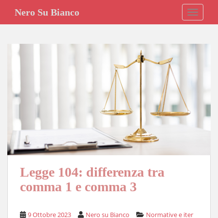
S
Nero Su Bianco
TOGGLE
k
i
p
t
o
m
a
i
n
c
o
n
t
e
Legge 104: differenza tra
n
comma 1 e comma 3
t
9 Ottobre 2023
Nero su Bianco
Normative e iter