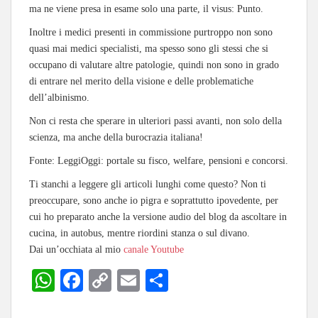
ma ne viene presa in esame solo una parte, il visus: Punto.
Inoltre i medici presenti in commissione purtroppo non sono
quasi mai medici specialisti, ma spesso sono gli stessi che si
occupano di valutare altre patologie, quindi non sono in grado
di entrare nel merito della visione e delle problematiche
dell’albinismo.
Non ci resta che sperare in ulteriori passi avanti, non solo della
scienza, ma anche della burocrazia italiana!
Fonte: LeggiOggi: portale su fisco, welfare, pensioni e concorsi.
Ti stanchi a leggere gli articoli lunghi come questo? Non ti
preoccupare, sono anche io pigra e soprattutto ipovedente, per
cui ho preparato anche la versione audio del blog da ascoltare in
cucina, in autobus, mentre riordini stanza o sul divano.
Dai un’occhiata al mio
canale Youtube
W
Fa
C
E
C
ha
ce
op
m
on