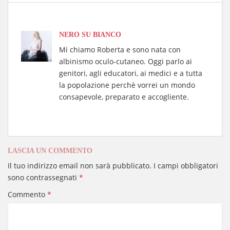
ts
bo
y
ail
di
A
ok
Li
vi
pp
nk
di
NERO SU BIANCO
Mi chiamo Roberta e sono nata con
albinismo oculo-cutaneo. Oggi parlo ai
genitori, agli educatori, ai medici e a tutta
la popolazione perchè vorrei un mondo
consapevole, preparato e accogliente.
LASCIA UN COMMENTO
Il tuo indirizzo email non sarà pubblicato.
I campi obbligatori
sono contrassegnati
*
Commento
*