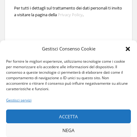
Per tutti i dettagli sul trattamento dei dati personali ti invito
a visitare la pagina della
Privacy Policy
.
Gestisci Consenso Cookie
Per fornire le migliori esperienze, utilizziamo tecnologie come i cookie
per memorizzare e/o accedere alle informazioni del dispositivo. Il
consenso a queste tecnologie ci permetterà di elaborare dati come il
comportamento di navigazione o ID unici su questo sito. Non
acconsentire o ritirare il consenso può influire negativamente su alcune
caratteristiche e funzioni.
Gestisci servizi
HOME
CHI SONO
COLLABORAZIONI
CONTATTI
ACCETTA
COS’È L’ALBINISMO
NEGA
PRIVACY E COOKIE
PRIVACY POLICY
COOKIE POLICY (UE)