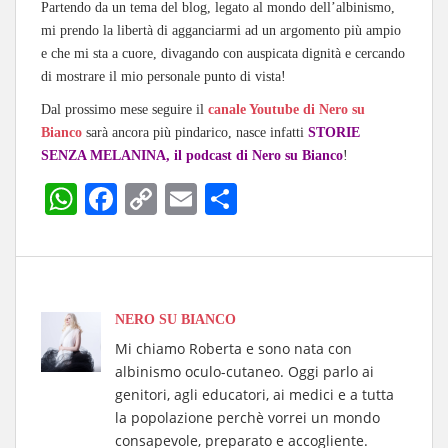
Partendo da un tema del blog, legato al mondo dell’albinismo,
mi prendo la libertà di agganciarmi ad un argomento più ampio
e che mi sta a cuore, divagando con auspicata dignità e cercando
di mostrare il mio personale punto di vista!
Dal prossimo mese seguire il
canale Youtube di Nero su
Bianco
sarà ancora più pindarico, nasce infatti
STORIE
SENZA MELANINA, il podcast di Nero su Bianco
!
W
Fa
C
E
C
ha
ce
op
m
on
ts
bo
y
ail
di
A
ok
Li
vi
pp
nk
di
NERO SU BIANCO
Mi chiamo Roberta e sono nata con
albinismo oculo-cutaneo. Oggi parlo ai
genitori, agli educatori, ai medici e a tutta
la popolazione perchè vorrei un mondo
consapevole, preparato e accogliente.