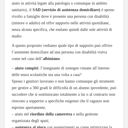
aiuto in attività legate alla patologia o comunque in ambito
sanitario), il
SAD (servizio di assistenza domiciliare)
è spesso
rivolto a famiglie dove è presente una persona con disabilità
(minore o adulto) ed offre supporto nelle attività quotidiane,
senza alcuna specifica, che esulano quindi dalle sole attività di
studio.
A questo proposito vediamo quale tipo di supporto può offrire
l’assistente domiciliare ad una persona con disabilità visiva
come nel caso dell’
albinismo
:
–
aiuto compiti:
l’insegnante di sostegno rimane all’interno
delle mura scolastiche ma una volta a casa?
Spesso i genitori lavorano o non hanno comunque gli strumenti
per gestire a 360 gradi le difficoltà di un alunno ipovedente, può
succedere che si sostituiscano totalmente a lui o al contrario non
riescono a sopperire a specifiche esigenze che il ragazzo non
esprime apertamente;
– aiuto nel
riordino della cameretta
e nella gestione
organizzata degli spazi;
–
assistenza al gioco
con suggerimenti su come ottimizzare la