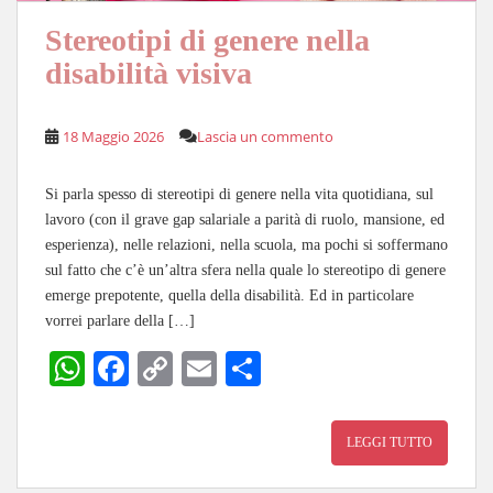
Stereotipi di genere nella
disabilità visiva
18 Maggio 2026
Lascia un commento
Si parla spesso di stereotipi di genere nella vita quotidiana, sul
lavoro (con il grave gap salariale a parità di ruolo, mansione, ed
esperienza), nelle relazioni, nella scuola, ma pochi si soffermano
sul fatto che c’è un’altra sfera nella quale lo stereotipo di genere
emerge prepotente, quella della disabilità. Ed in particolare
vorrei parlare della […]
W
Fa
C
E
C
ha
ce
op
m
on
ts
bo
y
ail
di
LEGGI TUTTO
A
ok
Li
vi