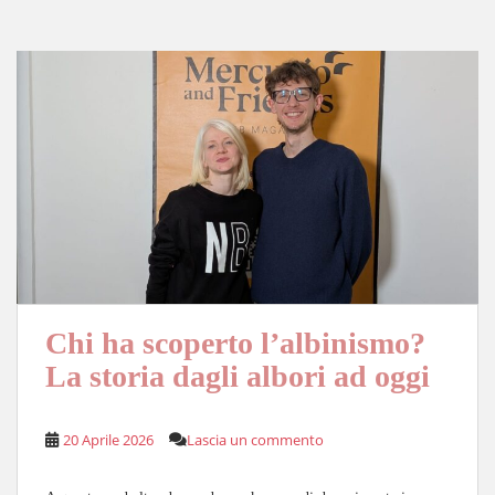
pp
nk
di
Chi ha scoperto l’albinismo?
La storia dagli albori ad oggi
20 Aprile 2026
Lascia un commento