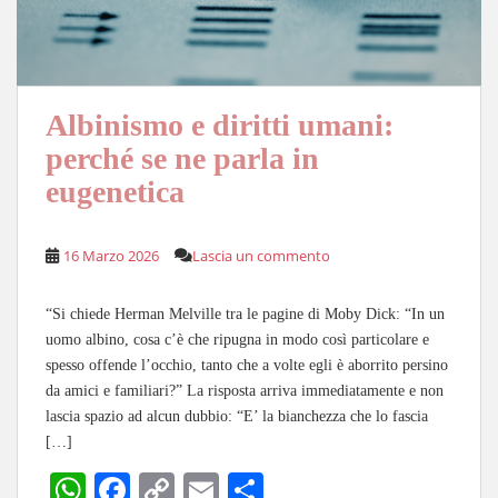
Albinismo e diritti umani:
perché se ne parla in
eugenetica
16 Marzo 2026
Lascia un commento
“Si chiede Herman Melville tra le pagine di Moby Dick: “In un
uomo albino, cosa c’è che ripugna in modo così particolare e
spesso offende l’occhio, tanto che a volte egli è aborrito persino
da amici e familiari?” La risposta arriva immediatamente e non
lascia spazio ad alcun dubbio: “E’ la bianchezza che lo fascia
[…]
W
Fa
C
E
C