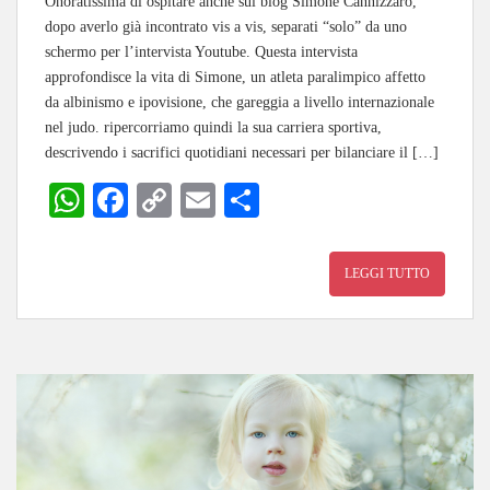
Onoratissima di ospitare anche sul blog Simone Cannizzaro,
dopo averlo già incontrato vis a vis, separati “solo” da uno
schermo per l’intervista Youtube. Questa intervista
approfondisce la vita di Simone, un atleta paralimpico affetto
da albinismo e ipovisione, che gareggia a livello internazionale
nel judo. ripercorriamo quindi la sua carriera sportiva,
descrivendo i sacrifici quotidiani necessari per bilanciare il […]
W
Fa
C
E
C
ha
ce
op
m
on
ts
bo
y
ail
di
LEGGI TUTTO
A
ok
Li
vi
pp
nk
di