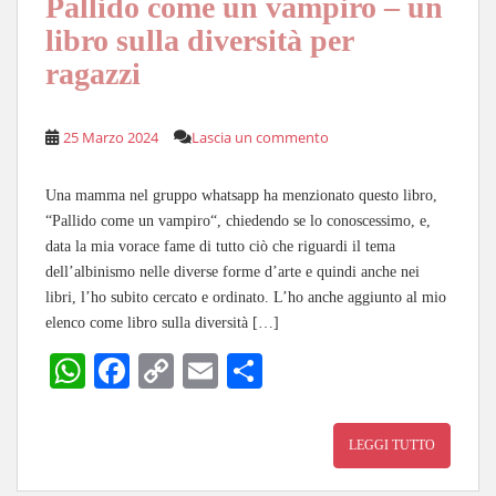
Pallido come un vampiro – un
libro sulla diversità per
ragazzi
25 Marzo 2024
Lascia un commento
Una mamma nel gruppo whatsapp ha menzionato questo libro,
“Pallido come un vampiro“, chiedendo se lo conoscessimo, e,
data la mia vorace fame di tutto ciò che riguardi il tema
dell’albinismo nelle diverse forme d’arte e quindi anche nei
libri, l’ho subito cercato e ordinato. L’ho anche aggiunto al mio
elenco come libro sulla diversità […]
W
Fa
C
E
C
ha
ce
op
m
on
ts
bo
y
ail
di
LEGGI TUTTO
A
ok
Li
vi