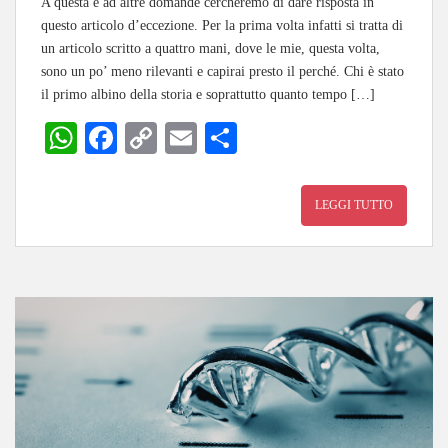
A questa e ad altre domande cercheremo di dare risposta in
questo articolo d’eccezione. Per la prima volta infatti si tratta di
un articolo scritto a quattro mani, dove le mie, questa volta,
sono un po’ meno rilevanti e capirai presto il perché. Chi è stato
il primo albino della storia e soprattutto quanto tempo […]
W
Fa
C
E
C
ha
ce
op
m
on
ts
bo
y
ail
di
LEGGI TUTTO
A
ok
Li
vi
pp
nk
di