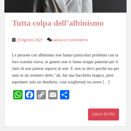
Tutta colpa dell’albinismo
23 Agosto 2021
Lascia un commento
Le persone con albinismo non hanno particolari problemi con la
loro scarsità visiva, in genere non si fanno troppe paturnie per il
fatto di non potersi esporre al sole. E non so dirvi perché ma per
anni se mi avessero detto “ok, hai una bacchetta magica, puoi
esprimere solo un desiderio, cosa sceglieresti tra avere […]
W
Fa
C
E
C
ha
ce
op
m
on
ts
bo
y
ail
di
LEGGI TUTTO
A
ok
Li
vi