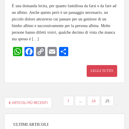
È una domanda lecita, per quanto fastidiosa da farsi e da fare ad
un albino. Anche questo però è un passaggio necessario, un
piccolo dolore attraverso cui passare per un genitore di un
bimbo albino e successivamente per la persona albina. Molte
persone hanno difetti visivi, qualche decimo di vista che manca
ma spesso è […]
W
Fa
C
E
C
ha
ce
op
m
on
ts
bo
y
ail
di
LEGGI TUTTO
A
ok
Li
vi
pp
nk
di
PAGINAZIONE
1
…
24
25
ARTICOLI PIÙ RECENTI
DEGLI
ARTICOLI
ULTIMI ARTICOLI