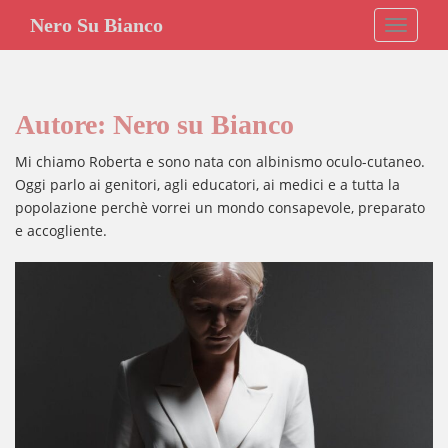
S
Nero Su Bianco
TOGGLE
k
i
p
t
Autore:
Nero su Bianco
o
m
Mi chiamo Roberta e sono nata con albinismo oculo-cutaneo.
a
Oggi parlo ai genitori, agli educatori, ai medici e a tutta la
i
popolazione perchè vorrei un mondo consapevole, preparato
n
e accogliente.
c
o
n
t
e
n
t