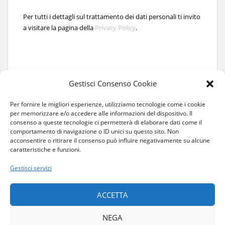
Per tutti i dettagli sul trattamento dei dati personali ti invito
a visitare la pagina della
Privacy Policy
.
Gestisci Consenso Cookie
Per fornire le migliori esperienze, utilizziamo tecnologie come i cookie
per memorizzare e/o accedere alle informazioni del dispositivo. Il
consenso a queste tecnologie ci permetterà di elaborare dati come il
comportamento di navigazione o ID unici su questo sito. Non
acconsentire o ritirare il consenso può influire negativamente su alcune
caratteristiche e funzioni.
Gestisci servizi
HOME
CHI SONO
COLLABORAZIONI
CONTATTI
ACCETTA
COS’È L’ALBINISMO
NEGA
PRIVACY E COOKIE
PRIVACY POLICY
COOKIE POLICY (UE)