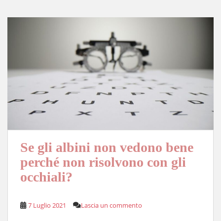
pp
nk
di
Se gli albini non vedono bene
perché non risolvono con gli
occhiali?
7 Luglio 2021
Lascia un commento