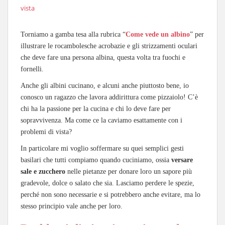
vista
Torniamo a gamba tesa alla rubrica “
Come vede un albino
” per
illustrare le rocambolesche acrobazie e gli strizzamenti oculari
che deve fare una persona albina, questa volta tra fuochi e
fornelli.
Anche gli albini cucinano, e alcuni anche piuttosto bene, io
conosco un ragazzo che lavora addirittura come pizzaiolo! C’è
chi ha la passione per la cucina e chi lo deve fare per
sopravvivenza. Ma come ce la caviamo esattamente con i
problemi di vista?
In particolare mi voglio soffermare su quei semplici gesti
basilari che tutti compiamo quando cuciniamo, ossia
versare
sale e zucchero
nelle pietanze per donare loro un sapore più
gradevole, dolce o salato che sia. Lasciamo perdere le spezie,
perché non sono necessarie e si potrebbero anche evitare, ma lo
stesso principio vale anche per loro.