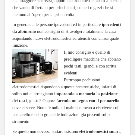
una maggiore sicurezza, oppure elettrodomestici adatti a persone
che vanno di fretta o per principianti, come i ragazzi che si
mettono all’opera per la prima volta.
In generale alle persone ipovedenti ed in particolare
ipovedenti
da albinismo
non consiglio di stravolgere totalmente la casa
acquistando nuovi elettrodomestici ed utensili con chissà quale
funzione.
Il mio consiglio è quello di
prediligere macchine che abbiano
pochi tasti, grandi e con scritte
evidenti.
Purtroppo pochissimi
elettrodomestici rispondono a queste caratteristiche, infatti di
solito noi ci arrangiamo
imparando a memoria la posizione
dei tasti
, giusto? Oppure
facendo un segno con il pennarello
dove ci serve. Non c’è nulla di male nemmeno a riscrivere col
pennarello e bello grande le indicazioni già presenti sullo
strumento.
Se questo non dovesse bastare esistono
elettrodomestici smart
,