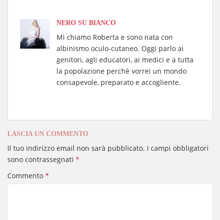
A
ok
Li
vi
pp
nk
di
NERO SU BIANCO
Mi chiamo Roberta e sono nata con
albinismo oculo-cutaneo. Oggi parlo ai
genitori, agli educatori, ai medici e a tutta
la popolazione perchè vorrei un mondo
consapevole, preparato e accogliente.
LASCIA UN COMMENTO
Il tuo indirizzo email non sarà pubblicato.
I campi obbligatori
sono contrassegnati
*
Commento
*