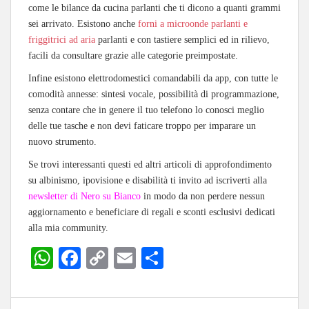
come le bilance da cucina parlanti che ti dicono a quanti grammi
sei arrivato. Esistono anche
forni a microonde parlanti e
friggitrici ad aria
parlanti e con tastiere semplici ed in rilievo,
facili da consultare grazie alle categorie preimpostate.
Infine esistono elettrodomestici comandabili da app, con tutte le
comodità annesse: sintesi vocale, possibilità di programmazione,
senza contare che in genere il tuo telefono lo conosci meglio
delle tue tasche e non devi faticare troppo per imparare un
nuovo strumento.
Se trovi interessanti questi ed altri articoli di approfondimento
su albinismo, ipovisione e disabilità ti invito ad iscriverti alla
newsletter di Nero su Bianco
in modo da non perdere nessun
aggiornamento e beneficiare di regali e sconti esclusivi dedicati
alla mia community.
W
Fa
C
E
C
ha
ce
op
m
on
ts
bo
y
ail
di