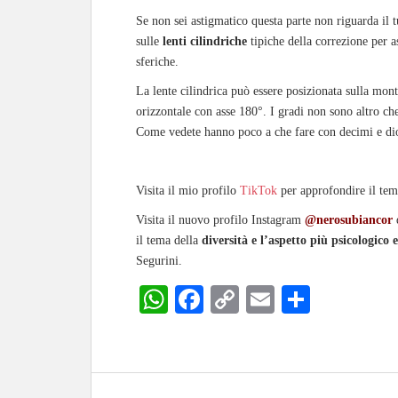
Se non sei astigmatico questa parte non riguarda il t
sulle
lenti cilindriche
tipiche della correzione per a
sferiche.
La lente cilindrica può essere posizionata sulla mon
orizzontale con asse 180°. I gradi non sono altro che
Come vedete hanno poco a che fare con decimi e dio
Visita il mio profilo
TikTok
per approfondire il tema
Visita il nuovo profilo Instagram
@nerosubiancor
d
il tema della
diversità e l’aspetto più psicologico 
Segurini.
W
Fa
C
E
C
ha
ce
op
m
on
ts
bo
y
ail
di
A
ok
Li
vi