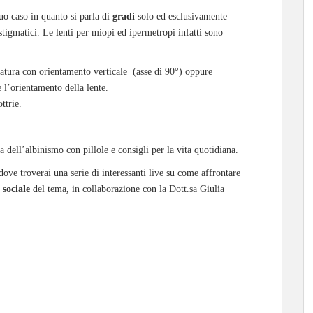
uo caso in quanto si parla di
gradi
solo ed esclusivamente
stigmatici. Le lenti per miopi ed ipermetropi infatti sono
tatura con orientamento verticale (asse di 90°) oppure
 l’orientamento della lente.
ttrie.
 dell’albinismo con pillole e consigli per la vita quotidiana.
ove troverai una serie di interessanti live su come affrontare
e sociale
del tema
,
in collaborazione con la Dott.sa Giulia