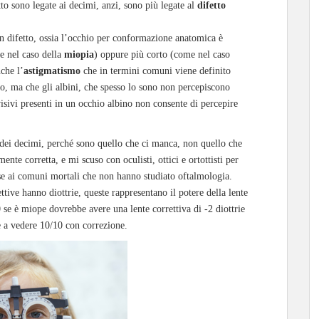
o sono legate ai decimi, anzi, sono più legate al
difetto
 un difetto, ossia l’occhio per conformazione anatomica è
e nel caso della
miopia
) oppure più corto (come nel caso
nche l’
astigmatismo
che in termini comuni viene definito
to, ma che gli albini, che spesso lo sono non percepiscono
visivi presenti in un occhio albino non consente di percepire
 dei decimi, perché sono quello che ci manca, non quello che
te corretta, e mi scuso con oculisti, ottici e ortottisti per
se ai comuni mortali che non hanno studiato oftalmologia.
tive hanno diottrie, queste rappresentano il potere della lente
 se è miope dovrebbe avere una lente correttiva di -2 diottrie
re a vedere 10/10 con correzione.