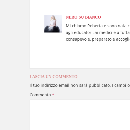
pp
nk
di
NERO SU BIANCO
Mi chiamo Roberta e sono nata co
agli educatori, ai medici e a tu
consapevole, preparato e accogli
LASCIA UN COMMENTO
Il tuo indirizzo email non sarà pubblicato.
I campi 
Commento
*