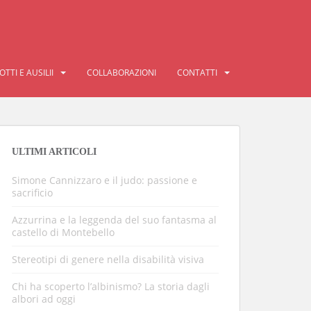
TTI E AUSILII
COLLABORAZIONI
CONTATTI
ULTIMI ARTICOLI
Simone Cannizzaro e il judo: passione e
sacrificio
Azzurrina e la leggenda del suo fantasma al
castello di Montebello
Stereotipi di genere nella disabilità visiva
Chi ha scoperto l’albinismo? La storia dagli
albori ad oggi