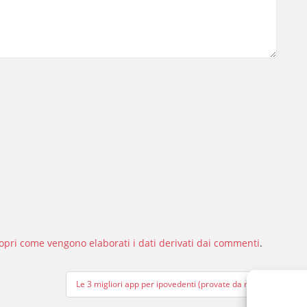
opri come vengono elaborati i dati derivati dai commenti
.
Le 3 migliori app per ipovedenti (provate da me)