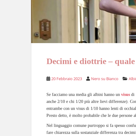
Decimi e diottrie – quale
20 Febbraio 2023
Nero su Bianco
Albi
Se facciamo una media gli albini hanno un
visus
di
anche 2/10 e chi 1/20 più altre lievi differenze). C
entrambe con un visus di 1/10 hanno lenti di occhial
Presto detto, è molto probabile che le due persone 
Nel linguaggio comune purtroppo si fa spesso confusi
fare chiarezza sulla sostanziale differenza tra decimi