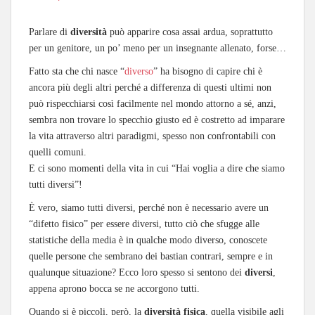
Parlare di
diversità
può apparire cosa assai ardua, soprattutto
per un genitore, un po’ meno per un insegnante allenato, forse…
Fatto sta che chi nasce “
diverso
” ha bisogno di capire chi è
ancora più degli altri perché a differenza di questi ultimi non
può rispecchiarsi così facilmente nel mondo attorno a sé, anzi,
sembra non trovare lo specchio giusto ed è costretto ad imparare
la vita attraverso altri paradigmi, spesso non confrontabili con
quelli comuni.
E ci sono momenti della vita in cui “Hai voglia a dire che siamo
tutti diversi”!
È vero, siamo tutti diversi, perché non è necessario avere un
“difetto fisico” per essere diversi, tutto ciò che sfugge alle
statistiche della media è in qualche modo diverso, conoscete
quelle persone che sembrano dei bastian contrari, sempre e in
qualunque situazione? Ecco loro spesso si sentono dei
diversi
,
appena aprono bocca se ne accorgono tutti.
Quando si è piccoli, però, la
diversità fisica
, quella visibile agli