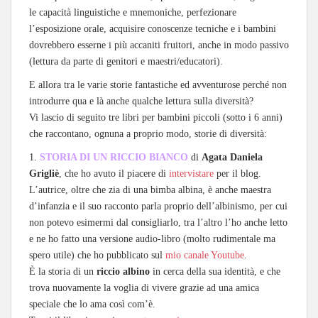
le capacità linguistiche e mnemoniche, perfezionare
l’esposizione orale, acquisire conoscenze tecniche e i bambini
dovrebbero esserne i più accaniti fruitori, anche in modo passivo
(lettura da parte di genitori e maestri/educatori).
E allora tra le varie storie fantastiche ed avventurose perché non
introdurre qua e là anche qualche lettura sulla diversità?
Vi lascio di seguito tre libri per bambini piccoli (sotto i 6 anni)
che raccontano, ognuna a proprio modo, storie di diversità:
1.
STORIA DI UN RICCIO BIANCO
di
Agata Daniela
Grigliè
, che ho avuto il piacere di
intervistare
per il blog.
L’autrice, oltre che zia di una bimba albina, è anche maestra
d’infanzia e il suo racconto parla proprio dell’albinismo, per cui
non potevo esimermi dal consigliarlo, tra l’altro l’ho anche letto
e ne ho fatto una versione audio-libro (molto rudimentale ma
spero utile) che ho pubblicato sul
mio canale Youtube
.
È la storia di un
riccio albino
in cerca della sua identità, e che
trova nuovamente la voglia di vivere grazie ad una amica
speciale che lo ama così com’è.