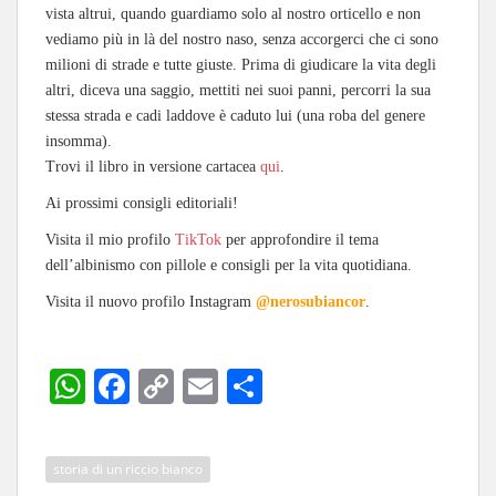
vista altrui, quando guardiamo solo al nostro orticello e non
vediamo più in là del nostro naso, senza accorgerci che ci sono
milioni di strade e tutte giuste. Prima di giudicare la vita degli
altri, diceva una saggio, mettiti nei suoi panni, percorri la sua
stessa strada e cadi laddove è caduto lui (una roba del genere
insomma).
Trovi il libro in versione cartacea
qui
.
Ai prossimi consigli editoriali!
Visita il mio profilo
TikTok
per approfondire il tema
dell’albinismo con pillole e consigli per la vita quotidiana.
Visita il nuovo profilo Instagram
@nerosubiancor
.
W
Fa
C
E
C
ha
ce
op
m
on
ts
bo
y
ail
di
storia di un riccio bianco
A
ok
Li
vi