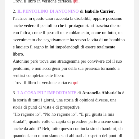
Trovi il libro in versione cartacea
qui
.
2.
IL PENTOLINO DI ANTONINO
di
Isabelle Carrier
,
l’autrice in questo caso racconta la disabilità, oppure possiamo
anche vedere il pentolino che il protagonista si trascina dietro
con fatica, come il peso di un cambiamento, come un lutto, un
avvenimento che negativamente ha scosso la vita di un bambino
e lasciato il segno in lui impedendogli di essere totalmente
libero.
Antonino però trova uno stratagemma per convivere col il suo
pentolino, e non accorgersi più della sua presenza tornando a
sentirsi completamente libero.
Trovi il libro in versione cartacea
qui
.
3.
LA COSA PIU’ IMPORTANTE
di
Antonella Abbatiello
è
la storia di tutti i giorni, una storia di opinioni diverse, una
storia di punti di vista e di prospettive.
“Ho ragione io”, “No ho ragione io”, “È più giusta la mia
strada!”, quante volte ci capita di prendere parte a scene simili
anche da adulti? Beh, tutto questo comincia sin da bambini, da
quando siamo o non siamo stati abituati al rispetto dei punti di