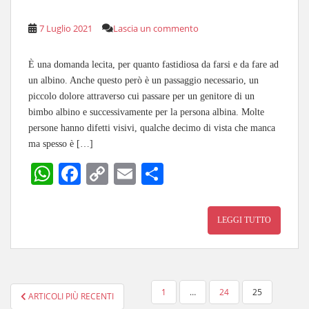
7 Luglio 2021
Lascia un commento
È una domanda lecita, per quanto fastidiosa da farsi e da fare ad
un albino. Anche questo però è un passaggio necessario, un
piccolo dolore attraverso cui passare per un genitore di un
bimbo albino e successivamente per la persona albina. Molte
persone hanno difetti visivi, qualche decimo di vista che manca
ma spesso è […]
W
Fa
C
E
C
ha
ce
op
m
on
ts
bo
y
ail
di
LEGGI TUTTO
A
ok
Li
vi
pp
nk
di
PAGINAZIONE
1
…
24
25
ARTICOLI PIÙ RECENTI