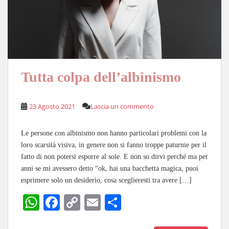
Tutta colpa dell’albinismo
23 Agosto 2021
Lascia un commento
Le persone con albinismo non hanno particolari problemi con la
loro scarsità visiva, in genere non si fanno troppe paturnie per il
fatto di non potersi esporre al sole. E non so dirvi perché ma per
anni se mi avessero detto “ok, hai una bacchetta magica, puoi
esprimere solo un desiderio, cosa sceglieresti tra avere […]
W
Fa
C
E
C
ha
ce
op
m
on