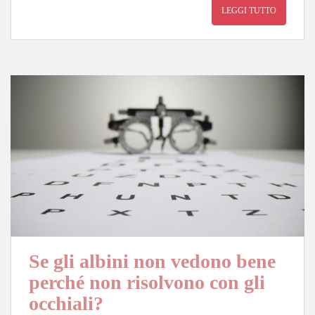
ts
bo
y
ail
di
LEGGI TUTTO
A
ok
Li
vi
pp
nk
di
Se gli albini non vedono bene
perché non risolvono con gli
occhiali?